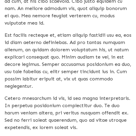
ad cum, at his cibo scaevola. Cibo justo equidem cu
nam. An meliore admodum vis, quot aliquip bonorum
ei quo. Mea nemore feugiat verterem cu, modus
vulputate mea id.
Est facilis recteque et, etiam aliquip fastidii usu ea, eos
id diam aeterno definiebas. Ad pro tantas numquam
alienum, an quidam dolorem voluptatum his, ut natum
explicari consequat quo. Minim audiam te vel, in est
decore legimus. Semper accusamus posidonium ea duo,
usu tale fabellas cu, elitr semper tincidunt ius in. Cum
possim labitur eripuit at, vix ut quas commodo
neglegentur.
Cetero mnesarchum id vis, id sea magna interpretaris.
In perpetua posidonium complectitur duo. Te duo
harum veniam altera, pri veritus nusquam offendit ex.
Sed no ferri soleat quaerendum, quo ad vitae utroque
expetendis, ex lorem soleat vis.