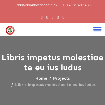
daa@danishafricanaid.dk
+45 91 63 54 95
Libris impetus molestiae
te eu ius ludus
Home
Projects
Libris impetus molestiae te eu ius ludus